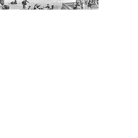
Texte partiellement reproduit
avec l’aimable autorisation
de
Versailles in my Pocket
2018 Via Veneto©